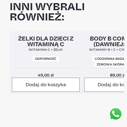
INNI WYBRALI
RÓWNIEŻ:
Clean Label
5,0
Clean Label
Nowa For
ŻELKI DLA DZIECI Z
BODY B CO
WITAMINĄ C
(DAWNIEJ:
BALANC
WITAMINA C + ŻELKI
WITAMINY B + C + CYN
ODPORNOŚĆ
CODZIENNA BAZA 
ZDROWA SKÓRA I
49,00
zł
89,00
zł
Dodaj do koszyka
Dodaj do ko