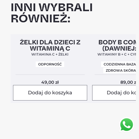
INNI WYBRALI
RÓWNIEŻ:
Clean Label
5,0
Clean Label
Nowa For
ŻELKI DLA DZIECI Z
BODY B CO
WITAMINĄ C
(DAWNIEJ:
BALANC
WITAMINA C + ŻELKI
WITAMINY B + C + CYN
ODPORNOŚĆ
CODZIENNA BAZA 
ZDROWA SKÓRA I
49,00
zł
89,00
zł
Dodaj do koszyka
Dodaj do ko