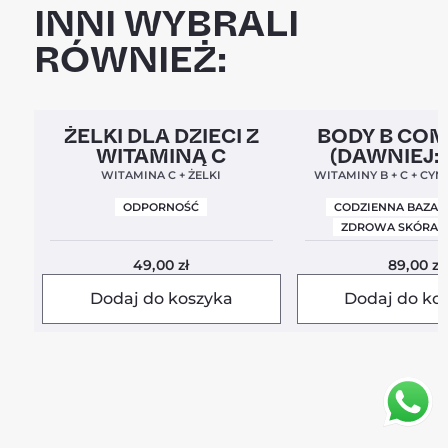
INNI WYBRALI
RÓWNIEŻ:
Clean Label
5,0
Clean Label
Nowa For
ŻELKI DLA DZIECI Z
BODY B CO
WITAMINĄ C
(DAWNIEJ:
BALANC
WITAMINA C + ŻELKI
WITAMINY B + C + CYN
ODPORNOŚĆ
CODZIENNA BAZA 
ZDROWA SKÓRA I
49,00
zł
89,00
zł
Dodaj do koszyka
Dodaj do ko