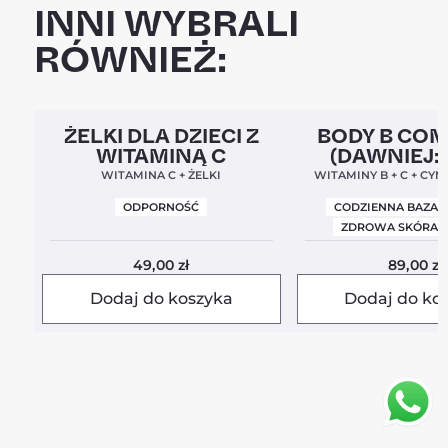
INNI WYBRALI
RÓWNIEŻ:
Clean Label
5,0
Clean Label
Nowa For
ŻELKI DLA DZIECI Z
BODY B CO
WITAMINĄ C
(DAWNIEJ:
BALANC
WITAMINA C + ŻELKI
WITAMINY B + C + CYN
ODPORNOŚĆ
CODZIENNA BAZA 
ZDROWA SKÓRA I
49,00
zł
89,00
zł
Dodaj do koszyka
Dodaj do ko