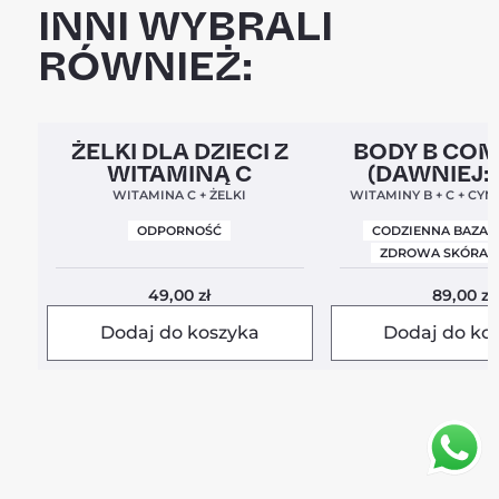
INNI WYBRALI
RÓWNIEŻ:
Clean Label
5,0
Clean Label
Nowa For
ŻELKI DLA DZIECI Z
BODY B CO
WITAMINĄ C
(DAWNIEJ:
BALANC
WITAMINA C + ŻELKI
WITAMINY B + C + CYN
ODPORNOŚĆ
CODZIENNA BAZA 
ZDROWA SKÓRA I
49,00
zł
89,00
zł
Dodaj do koszyka
Dodaj do ko