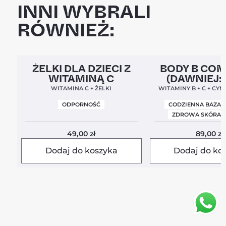
INNI WYBRALI
RÓWNIEŻ:
Clean Label
5,0
Clean Label
Nowa For
ŻELKI DLA DZIECI Z
BODY B CO
WITAMINĄ C
(DAWNIEJ:
BALANC
WITAMINA C + ŻELKI
WITAMINY B + C + CYN
ODPORNOŚĆ
CODZIENNA BAZA 
ZDROWA SKÓRA I
49,00
zł
89,00
zł
Dodaj do koszyka
Dodaj do ko