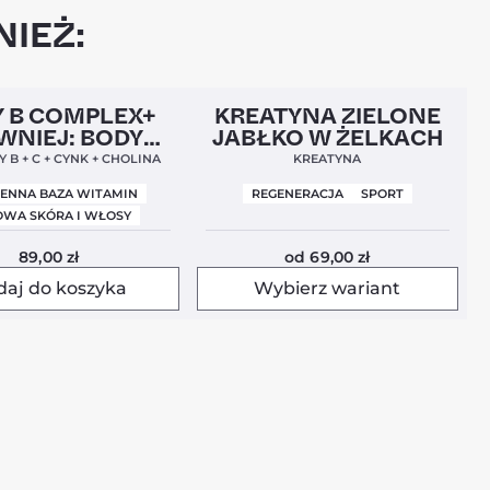
IEŻ:
l
Nowa Formuła
4,9
Nowość
4,5
 B COMPLEX+
KREATYNA ZIELONE
WNIEJ: BODY
JABŁKO W ŻELKACH
BALANCE)
 B + C + CYNK + CHOLINA
KREATYNA
IENNA BAZA WITAMIN
REGENERACJA
SPORT
WA SKÓRA I WŁOSY
89,00
zł
od
69,00
zł
daj do koszyka
Wybierz wariant