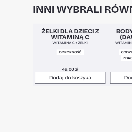
INNI WYBRALI RÓWN
Clean Label
5,0
Clean Labe
ŻELKI DLA DZIECI Z
BODY
WITAMINĄ C
(DA
WITAMINA C + ŻELKI
WITAMINY
ODPORNOŚĆ
CODZ
ZDRO
49,00
zł
Dodaj do koszyka
Do