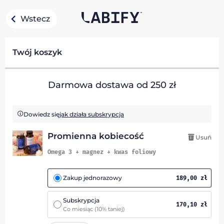
Wstecz
Twój koszyk
Darmowa dostawa od 250 zł
Dowiedz się
jak działa subskrypcja
Promienna kobiecość
Usuń
Omega 3 + magnez + kwas foliowy
Zakup jednorazowy
189,00
zł
Subskrypcja
170,10
zł
Co miesiąc
(10% taniej)