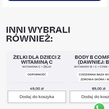
INNI WYBRALI
RÓWNIEŻ:
Clean Label
5,0
Clean Label
Nowa Form
ŻELKI DLA DZIECI Z
BODY B COM
WITAMINĄ C
(DAWNIEJ: 
BALANCE
WITAMINA C + ŻELKI
WITAMINY B + C + CYNK
ODPORNOŚĆ
CODZIENNA BAZA W
ZDROWA SKÓRA I 
49,00
zł
89,00
zł
Dodaj do koszyka
Dodaj do kos