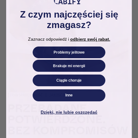
Z czym najczęściej się
zmagasz?
Zaznacz odpowiedź i
odbierz swój rabat.
Problemy jelitowe
Brakuje mi energii
Ciągle choruje
Inne
[TRANSPARENTNOŚĆ I JAKOŚĆ]
PRZEBADANE.
Dzięki, nie lubię oszczędać
POTWIERDZONE.
BEZ KOMPROMISÓW