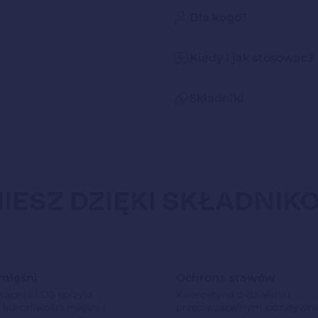
Dla kogo?
Kiedy i jak stosować?
Składniki
IESZ DZIĘKI SKŁADNIK
mięśni
Ochrona stawów
wapnia i D3 sprzyja
Kwercetyna o działaniu
 kurczliwości mięśni i
przeciwzapalnym pozytywni