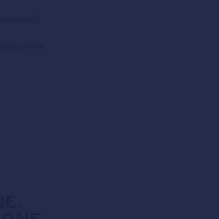
i aktywnych
 wypełniacze
E.