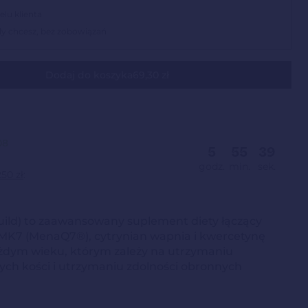
lu klienta
edy chcesz, bez zobowiązań
Dodaj do koszyka
69,30 zł
08
5
55
38
godz.
min.
sek.
250 zł
:
uild) to zaawansowany suplement diety łączący
MK7 (MenaQ7®), cytrynian wapnia i kwercetynę
ym wieku, którym zależy na utrzymaniu
ych kości i utrzymaniu zdolności obronnych