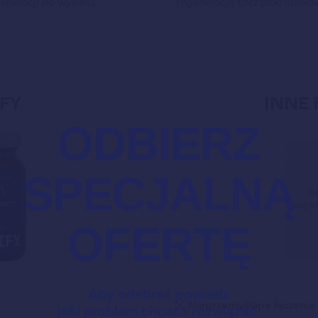
eneracji po wysiłku.
regenerację chrząstki stawo
FY
INNE
ODBIERZ
SPECJALNĄ
OFERTĘ
Aby odebrać powiedz
Nieprzemyślane łączenie
jaki problem chcesz rozwiązać: