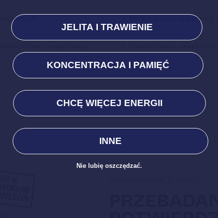
i aktywnych
Mniejsza ilość substancj
JELITA I TRAWIENIE
składników i wypełniaczy
Niepotrzebne składniki i
KONCENTRACJA I PAMIĘĆ
CHCĘ WIĘCEJ ENERGII
INNE
Nie lubię oszczędzać.
[TRANSPARENTNOŚĆ I JAKOŚĆ]
PRZEBADAN