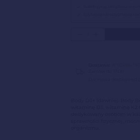
Subskrypcją zarządzasz w pane
Edytujesz lub rezygnujesz ki
Dostawa:
WTOREK 11/
Zamów do 17:00
Darmowa dostawa od
Body D3+ (dawniej: Body B
witaminę D3, witaminę K2 
dedykowany osobom w każd
sprawności fizycznej, mocn
organizmu.