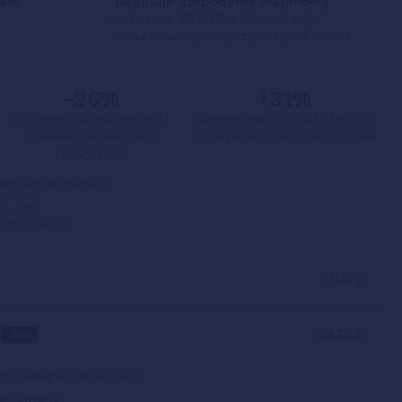
sem
Reguluje gospodarkę wapniową
witamina K2 MK7 z fermentacji –
naturalna, wysokoprzyswajalna forma
-26%
+31%
mniejsze ryzyko złamań i
większa elastyczność tętnic i
odkładania wapnia w
zdrowie sercowo-naczyniowe
naczyniach
ładników aktywnych.
854846/
694037/
es/PMC7143931/
77,00
zł
a
69,30
zł
-10%
my o kolejnych dostawach
zamówieniu