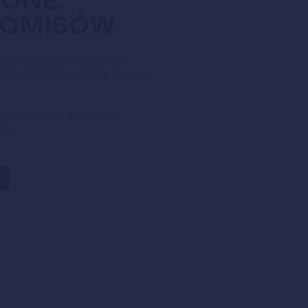
ONE.
ROMISÓW
zą niezależne badania
naszym priorytetem, a Wasze
ratorium J.S. Hamilton
ładu