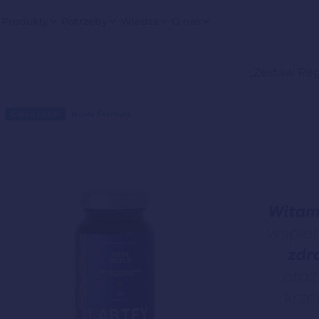
Produkty
Potrzeby
Wiedza
O nas
„Zestaw Reg
Clean Label
Nowa Formuła