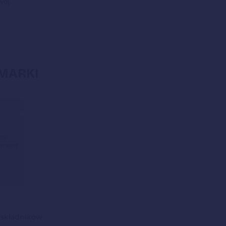
wej.
 MARKI
 składników