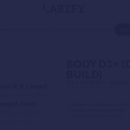
Wyszu
produ
eneracja mikrobiomu” został dodany do koszyka.
Zoba
HOME
LABIFY BODY - SUPLEMENT
BODY D3+ (
BUILD)
D3 + K2-MK7 + WAP
60 KAPSUŁEK | 30 DNI
Wspiera prawidłowe funkc
układu odpornościowego
witamina D3, kwercetyna