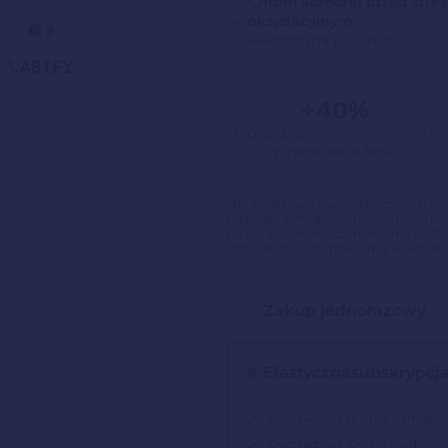
Chroni komórki przed stre
oksydacyjnym
kwercetyna (220 mg)
+40%
lepsze przyswajanie wapnia i
mineralizacja kości
*Na podstawie badan klinicznych sk
https://pubmed.ncbi.nlm.nih.gov/12
https://pubmed.ncbi.nlm.nih.gov/25
https://pmc.ncbi.nlm.nih.gov/articl
Zakup jednorazowy
Elastyczna
subskrypcj
Zamawiasz raz – my pamięta
Oszczędzasz 10% na każdym 