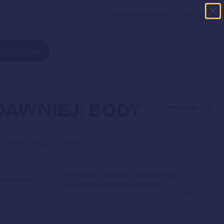
kiwarka
Panel klienta
Koszyk
któw
cz koszyk
Y NA STAWY, KOŚCI I MIĘŚNIE
BODY D3+ (DAWNIEJ: BODY BUILD)
DAWNIEJ: BODY
4.9/5
Ń + KWERCETYNA
Pomaga utrzymać zdrowe kości i
jonowanie
prawidłową mineralizacje
wapń, witamina D3, witamina K2 MK7
(MenaQ7®)