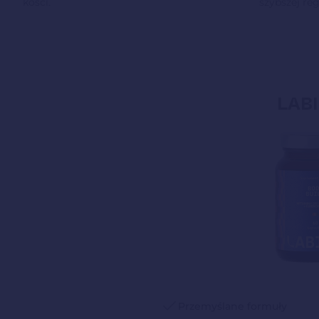
kości.
szybszej reg
LABI
Przemyślane formuły