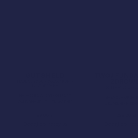
Bestseller!
Clean Label
4,9
Bestseller!
Clean Label
GUT SHIELD
TWÓJ FUND
Nowa Formuła
ZDROWI
MAŚLAN SODU + COLOSTRUM +
LAKTOFERYNA
PODSTAWA DLA KA
NA WZDĘCIA I DYSKOMFORT
BAZA DLA ORGAN
OCHRONA JELIT
TRAWIENIE
UZUPEŁNIJ NIED
99,00
zł
299,00
zł
Dodaj do koszyka
Dodaj do kos