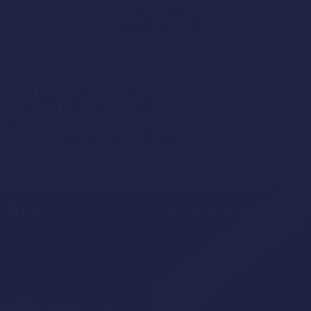
Wyszu
produ
FORMUŁY,
 TWÓJ CEL
 BODY
SERIA GUT
, które pomogą Ci
Suplementy, które wspieraj
ało każdego dnia.
mikrobiom i jelita każdego 