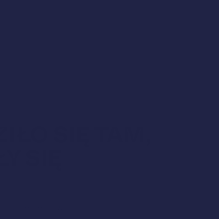
IŁO SIĘ TAM,
Y SIĘ
tom suplementów