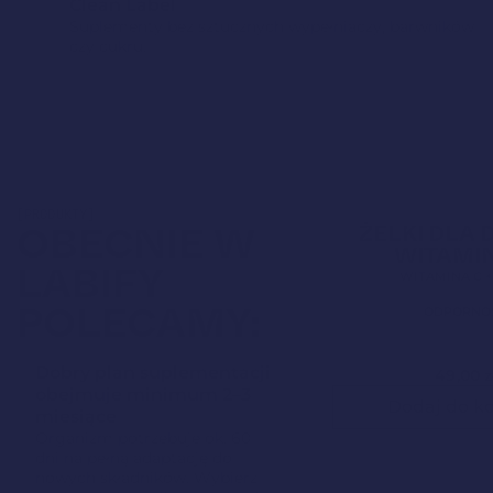
Clean Label
Suplementy bez sztucznych wypełniaczy, barwników
czy cukru.
[PRODUKTY]
Clean Label
OBECNIE W
ŻELKI DLA D
WITAMI
LABIFY
WITAMINA C +
POLECAMY:
ODPORNO
Dobry plan suplementacji
49,00
z
obejmuje minimum 2–3
Dodaj do k
miesiące
Organizm potrzebuje ok. 60
dni na pełną adaptację do
nowych składników. Wybierz