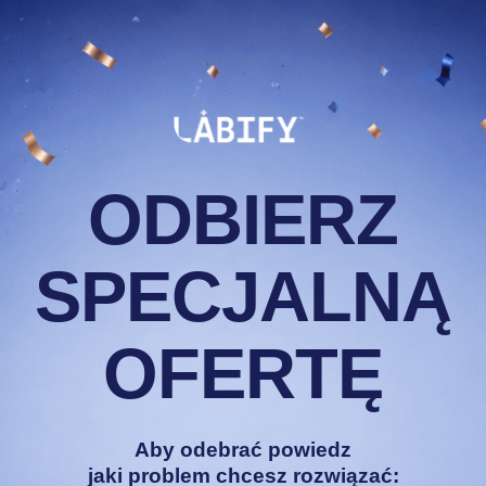
nie było odpowiednich
ieliśmy STOP. Zamiast
orzyliśmy własną markę:
dawkami i składem bez
ODBIERZ
SPECJALNĄ
OFERTĘ
T
Aby odebrać powiedz
 się
jaki problem chcesz rozwiązać: