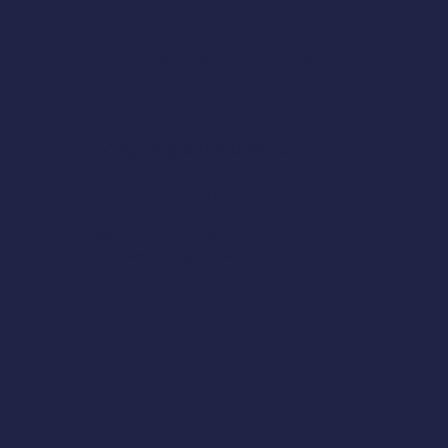
lną formę każdego składnika – aktywne witaminy
olian) i chelatujące minerały dla maksymalnej
Synergia składników
etek i
Nie łączymy substancji na chybił trafił –
ormuła
dobieramy je w pary, które wzajemnie
anie
potęgują swoje działanie i odblokowują
jemy
pełny potencjał danej formuły. Dowód?
Kurkuma + Piperyna
(BioPerine®) = lepsze
wchłanianie o 2000%
nie