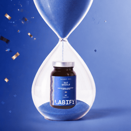
Dowiedz się więcej
PO 2 TYGODNIACH
Pierwsze subtelne zmiany.
Twój organizm zaczyna wyrównywać niedobory
i uzupełniać poziom kluczowych składników.
SUPLEMENTY DLA KOBIET
Suplementy, które dodadzą Ci energii każdego dnia.