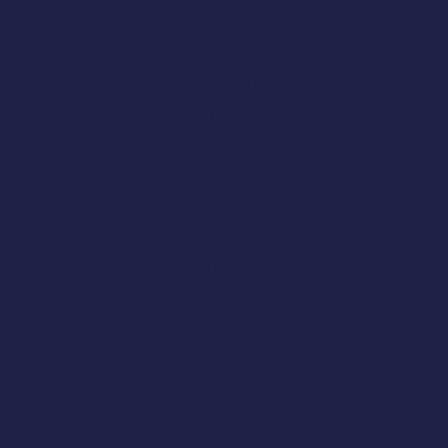
FILARY TWOJEGO
ZDROWIA:
CAŁOROCZNA
SUPLEMENTACJA
Zbuduj swój codzienny fundament zdrowia. Formuły be
wypełniaczy, przebadane oraz z aktywnymi formami
składników. Twój organizm zasługuje na 100% wsparcia
cały rok!
5,0
Clean Label
Nowa Formuła
4,9
Clean Label
AMENT
BODY B COMPLEX+
EN
A
(DAWNIEJ: BODY
ADAPTO
BALANCE)
ŻDEGO
WITAMINY B + C + CYNK + CHOLINA
EN
IZMU
CODZIENNA BAZA WITAMIN
KONC
OBORY
ZDROWA SKÓRA I WŁOSY
89,00
zł
zyka
Dodaj do koszyka
Dod