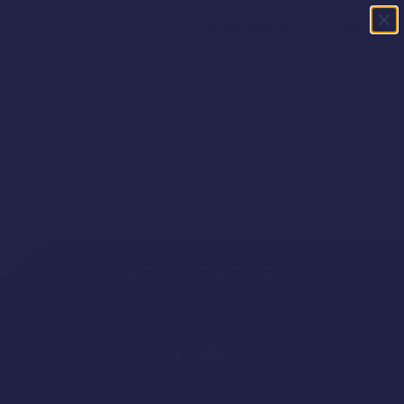
kiwarka
Panel klienta
Koszyk
któw
Niezależnie od tego, co konkretnie chcesz
osiągnąć – Twoje cele są naszymi celami.
SERIA ENERGY
ą Twój
Suplementy, które dodadzą Ci
dnia.
energii każdego dnia.