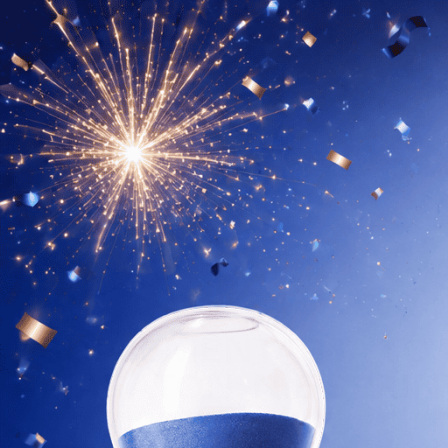
sprowadzanych z USA (bo na rynku polskim 
produktów) jako dietetycy kliniczni powiedz
dalej czekać, aż ktoś zrobi to porządnie, stw
z klinicznym doświadczeniem, skutecznymi 
kompromisów.
Poznaj naszą historię
↗
Zobacz produkty
[TIMELINE]
SUPLEMENTACJA TO
MARATON, NIE SPRIN
Twój organizm potrzebuje czasu, żeby zaadaptować
do suplementacji.