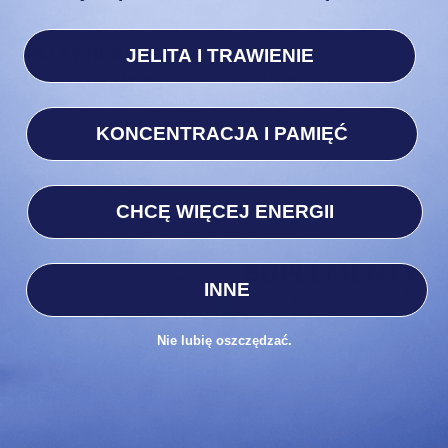
PO 1 MIESIĄCU
JELITA I TRAWIENIE
Stabilizacja i lepsze samopoczucie.
P
Zaczynasz odczuwać wyraźną poprawę samopoczucia,
T
skok energii i lepszą koncentrację.
m
KONCENTRACJA I PAMIĘĆ
k
CHCĘ WIĘCEJ ENERGII
SUPLEMENTY W
INNE
Nowa, przyjemniejsza forma
Nie lubię oszczędzać.