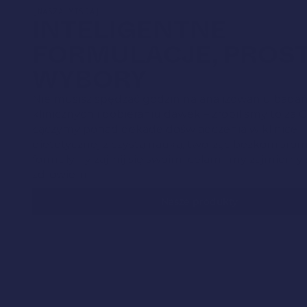
[NASZA MISJA]
INTELIGENTNE
FORMULACJE, PROS
WYBORY
Nie musisz spędzać godzin na analizowaniu bada
klinicznych i dobieraniu dawek – zrobiliśmy to za C
Łączymy ponad dekadę doświadczenia w klinice
dietetycznej z czystą nauką, tworząc bezkompro
formuły. Ty zajmij się swoimi celami, my zajmiemy
zdrowiem.
Nasze produkty