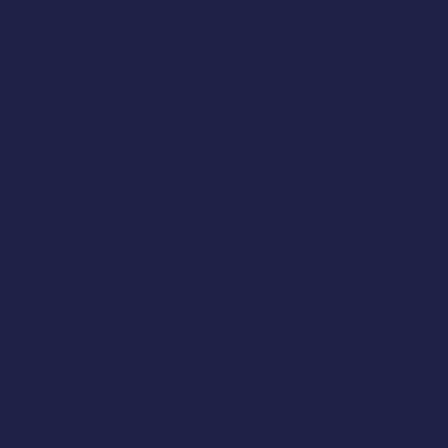
opcję subskrypcji przy zakupie,
aby zapewnić sobie ciągłość
kuracji oraz 10% zniżki!
Więcej o subskrypcji
LABIFY NARODZ
GDZIE KOŃCZYŁ
KOMPROMISY.
Grudzień 2023. Po latach polecania pacjen