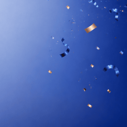
PO 2-3 MIESIĄCACH
ełny efekt – gratulacje!
woje ciało działa na maksymalnych obrotach. To
oment, kiedy efekty stają się długoterminowymi
orzyściami.
 ŻELKACH
 suplementacji!