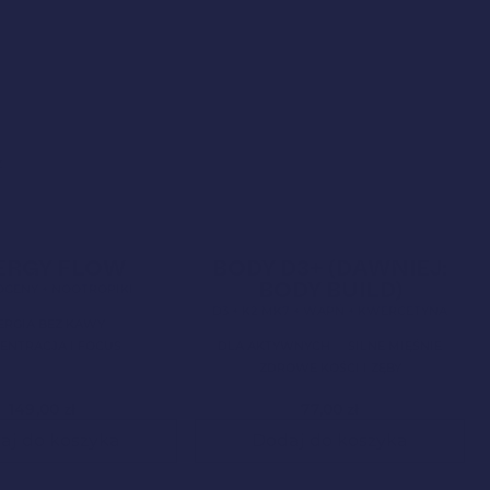
z
Mundial 2026
4,9
Clean Label
Nowa Formuła
4,9
ERGY FLOW
BODY D3+ (DAWNIEJ:
BODY BUILD)
GENY + NOOTROPIKI
D3 + K2-MK7 + WAPŃ + KWERCETYNA
ERGIA BEZ KAWY
ENTRACJA I FOCUS
DLA AKTYWNYCH
SILNE MIĘŚNIE
ZDROWE KOŚCI I ZĘBY
149,00
zł
77,00
zł
aj do koszyka
Dodaj do koszyka