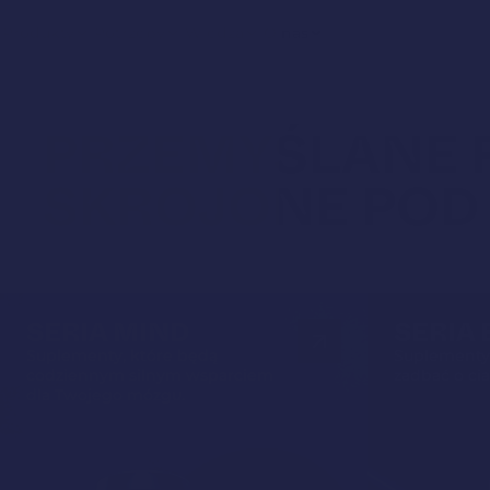
Produkty
Potrzeby
Wiedza
O nas
PRZEMYŚLANE 
SKROJONE POD
SERIA MIND
SERIA
Suplementy, które będą
Suplementy
codziennym silnym wsparciem
zadbać o ci
dla Twojego mózgu.