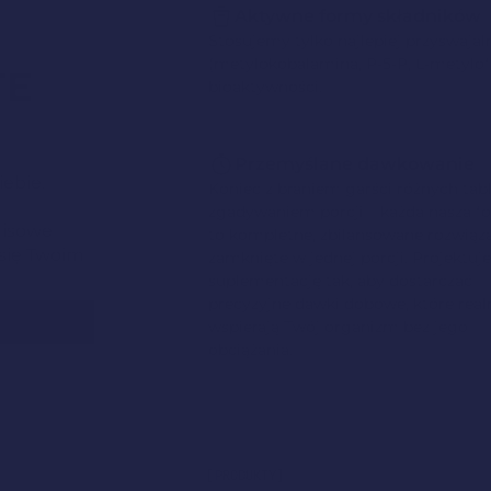
Aktywne formy składników
Stosujemy tylko najlepiej przyswaja
(metylokobalamina, P-5-P, L-metylof
TE
bioaktywności.
ń
Przemyślane dawkowanie
iebie.
Koniec z braniem garści różnych tabl
zgadywaniem porcji – każda nasza f
misowe
to kompletne, zbilansowane rozwiąz
 się Twoim
zamknięte w jednej porcji. Projektu
suplementację tak, aby dostarczać
precyzyjne dawki dobowe, które real
wspierają Twój organizm bez jego
obciążania.
[PRODUKTY]