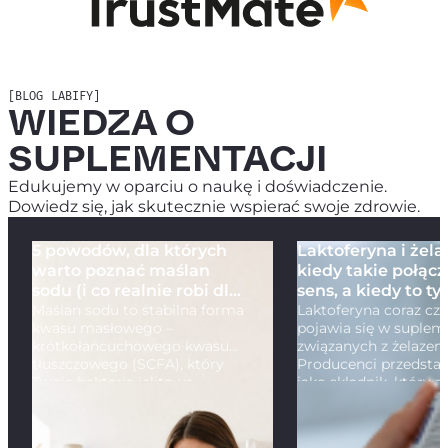
[BLOG LABIFY]
WIEDZA O
SUPLEMENTACJI
Edukujemy w oparciu o naukę i doświadczenie.
Dowiedz się, jak skutecznie wspierać swoje zdrowie.
5 powodów, dla których
Laktoferyna i żel
warto poznać maślan
kiedy takie połąc
sodu (i co realnie robi dla
sens, a kiedy to ty
Twoich jelit)
Maślan sodu to stabilna forma
modne hasło z ety
Laktoferyna coraz czę
kwasu masłowego –
pojawia się w suple
krótkołańcuchowego kwasu
związanych z żelazem
tłuszczowego (SCFA), który
Producenci przedstaw
Twoje bakterie jelitowe
jako składnik, który 
produkują naturalnie. Problem
poprawiać wykorzyst
w…
tego…