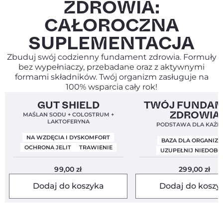
ZDROWIA:
CAŁOROCZNA
SUPLEMENTACJA
Zbuduj swój codzienny fundament zdrowia. Formuły
bez wypełniaczy, przebadane oraz z aktywnymi
formami składników. Twój organizm zasługuje na
100% wsparcia cały rok!
Bestseller!
Clean Label
4,9
Bestseller!
Clean Label
GUT SHIELD
TWÓJ FUNDA
Nowa Formuła
ZDROWIA
MAŚLAN SODU + COLOSTRUM +
LAKTOFERYNA
PODSTAWA DLA KAŻD
NA WZDĘCIA I DYSKOMFORT
BAZA DLA ORGANIZ
OCHRONA JELIT
TRAWIENIE
UZUPEŁNIJ NIEDOBO
99,00
zł
299,00
zł
Dodaj do koszyka
Dodaj do koszy