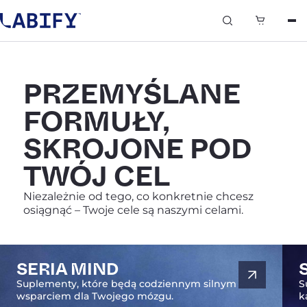
0
PRZEMYŚLANE
FORMUŁY,
SKROJONE POD
TWÓJ CEL
Niezależnie od tego, co konkretnie chcesz
osiągnąć – Twoje cele są naszymi celami.
SERIA MIND
Suplementy, które będą codziennym silnym
S
wsparciem dla Twojego mózgu.
k