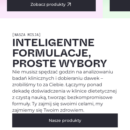
Zobacz produkty
[NASZA MISJA]
INTELIGENTNE
FORMULACJE,
PROSTE WYBORY
Nie musisz spędzać godzin na analizowaniu
badań klinicznych i dobieraniu dawek –
ODBLOKUJ
zrobiliśmy to za Ciebie. Łączymy ponad
dekadę doświadczenia w klinice dietetycznej
SPECJALNĄ
z czystą nauką, tworząc bezkompromisowe
formuły. Ty zajmij się swoimi celami, my
OFERTĘ
zajmiemy się Twoim zdrowiem.
Aby odebrać powiedz jaki
Nasze produkty
problem chcesz rozwiązać: