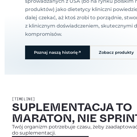
sprowadzanych z USA (bo na rynku polskim 
produktów) jako dietetycy kliniczni powiedz
dalej czekać, aż ktoś zrobi to porządnie, stw
z klinicznym doświadczeniem, skutecznymi 
kompromisów.
Poznaj naszą historię
↗
Zobacz produkty
[TIMELINE]
SUPLEMENTACJA TO
MARATON, NIE SPRIN
Twój organizm potrzebuje czasu, żeby zaadaptować
do suplementacji.