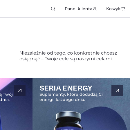
kiwarka
Panel klienta
Koszyk
któw
Niezależnie od tego, co konkretnie chcesz
osiągnąć – Twoje cele są naszymi celami.
SERIA ENERGY
ą Twój
Suplementy, które dodadzą Ci
dnia.
energii każdego dnia.