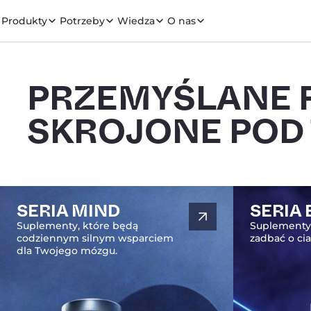
Produkty
Potrzeby
Wiedza
O nas
PRZEMYŚLANE 
SKROJONE POD
SERIA MIND
SERIA
Suplementy, które będą
Suplementy
codziennym silnym wsparciem
zadbać o ci
dla Twojego mózgu.