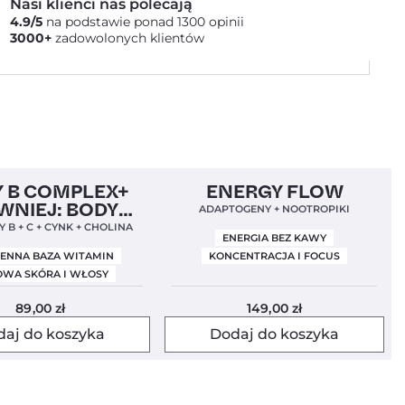
Nasi klienci nas polecają
4.9/5
na podstawie ponad 1300 opinii
3000+
zadowolonych klientów
Nowa Formuła
4,9
Clean Label
Mundial 2026
4,9
 B COMPLEX+
ENERGY FLOW
WNIEJ: BODY
ADAPTOGENY + NOOTROPIKI
BALANCE)
 B + C + CYNK + CHOLINA
ENERGIA BEZ KAWY
IENNA BAZA WITAMIN
KONCENTRACJA I FOCUS
WA SKÓRA I WŁOSY
89,00
zł
149,00
zł
daj do koszyka
Dodaj do koszyka