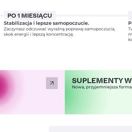
PO 1 MIESIĄCU
JELITA I TRAWIENIE
Stabilizacja i lepsze samopoczucie.
P
Zaczynasz odczuwać wyraźną poprawę samopoczucia,
T
skok energii i lepszą koncentrację.
m
KONCENTRACJA I PAMIĘĆ
k
CHCĘ WIĘCEJ ENERGII
SUPLEMENTY W
INNE
Nowa, przyjemniejsza forma
Nie lubię oszczędzać.