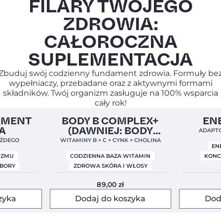
FILARY TWOJEGO
ZDROWIA:
CAŁOROCZNA
SUPLEMENTACJA
Zbuduj swój codzienny fundament zdrowia. Formuły be
wypełniaczy, przebadane oraz z aktywnymi formami
składników. Twój organizm zasługuje na 100% wsparcia
cały rok!
5,0
Clean Label
Nowa Formuła
4,9
Clean Label
AMENT
BODY B COMPLEX+
EN
A
(DAWNIEJ: BODY
ADAPTO
BALANCE)
ŻDEGO
WITAMINY B + C + CYNK + CHOLINA
EN
IZMU
CODZIENNA BAZA WITAMIN
KONC
OBORY
ZDROWA SKÓRA I WŁOSY
89,00
zł
zyka
Dodaj do koszyka
Dod