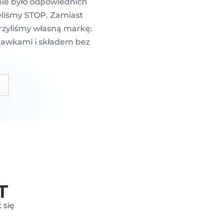
nie było odpowiednich
ieliśmy STOP. Zamiast
orzyliśmy własną markę:
dawkami i składem bez
ODBIERZ
SPECJALNĄ
OFERTĘ
T
Aby odebrać powiedz
 się
jaki problem chcesz rozwiązać: