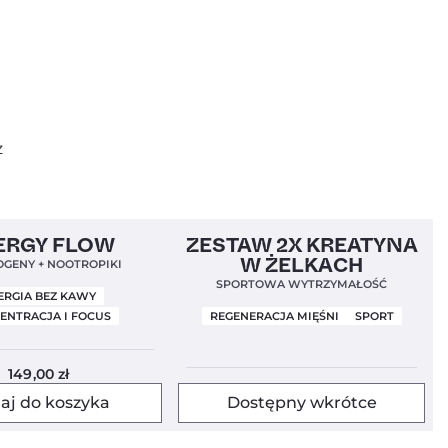
z
Mundial 2026
4,9
Bestseller!
4,5
ERGY FLOW
ZESTAW 2X KREATYNA
W ŻELKACH
GENY + NOOTROPIKI
SPORTOWA WYTRZYMAŁOŚĆ
ERGIA BEZ KAWY
ENTRACJA I FOCUS
REGENERACJA MIĘŚNI
SPORT
149,00
zł
aj do koszyka
Dostępny wkrótce