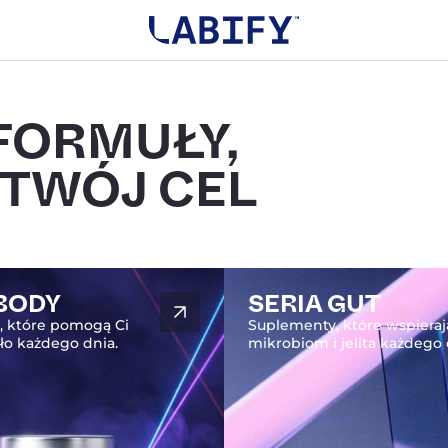
Wyszu
produ
FORMUŁY,
 TWÓJ CEL
 BODY
SERIA GUT
, które pomogą Ci
Suplementy, które wspieraj
ało każdego dnia.
mikrobiom i jelita każdego 