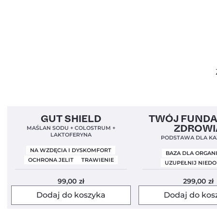
Bestseller!
Clean Label
4,9
Bestseller!
Clean Label
GUT SHIELD
TWÓJ FUND
Nowa Formuła
ZDROWI
MAŚLAN SODU + COLOSTRUM +
LAKTOFERYNA
PODSTAWA DLA KA
NA WZDĘCIA I DYSKOMFORT
BAZA DLA ORGAN
OCHRONA JELIT
TRAWIENIE
UZUPEŁNIJ NIED
99,00
zł
299,00
zł
Dodaj do koszyka
Dodaj do kos