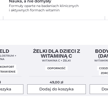
Nauka, a nie domysły
Formuły oparte na badaniach klinicznych
i aktywnych formach witamin
l
4,9
Clean Label
5,0
Clean Label
IELD
ŻELKI DLA DZIECI Z
BODY
WITAMINĄ C
(DA
OLOSTRUM +
YNA
WITAMINA C + ŻELKI
WITAMINY
YSKOMFORT
ODPORNOŚĆ
CODZ
TRAWIENIE
ZDRO
ł
49,00
zł
oszyka
Dodaj do koszyka
Do