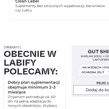
Clean Label
Suplementy bez sztucznych wypełniaczy, barwników
czy cukru.
[PRODUKTY]
Bestseller!
Clean Labe
OBECNIE W
GUT SH
Nowa Formuła
MAŚLAN SODU + C
LABIFY
LAKTOFER
NA WZDĘCIA I D
POLECAMY:
OCHRONA JELIT
Dobry plan suplementacji
99,00
z
obejmuje minimum 2–3
Dodaj do k
miesiące
Organizm potrzebuje ok. 60
dni na pełną adaptację do
nowych składników. Wybierz