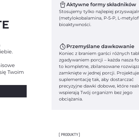
Aktywne formy składników
Stosujemy tylko najlepiej przyswaja
(metylokobalamina, P-5-P, L-metylof
TE
bioaktywności.
ń
Przemyślane dawkowanie
iebie.
Koniec z braniem garści różnych tabl
zgadywaniem porcji – każda nasza f
misowe
to kompletne, zbilansowane rozwiąz
 się Twoim
zamknięte w jednej porcji. Projektu
suplementację tak, aby dostarczać
precyzyjne dawki dobowe, które real
wspierają Twój organizm bez jego
obciążania.
[PRODUKTY]