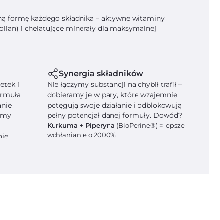
lną formę każdego składnika – aktywne witaminy
olian) i chelatujące minerały dla maksymalnej
Synergia składników
etek i
Nie łączymy substancji na chybił trafił –
ormuła
dobieramy je w pary, które wzajemnie
anie
potęgują swoje działanie i odblokowują
jemy
pełny potencjał danej formuły. Dowód?
Kurkuma + Piperyna
(BioPerine®) = lepsze
wchłanianie o 2000%
nie