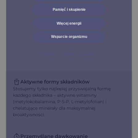
Pamięć i skupienie
Więcej energii
Wsparcie organizmu
Dzięki, nie lubie oszczędać
Aktywne formy składników
Stosujemy tylko najlepiej przyswajalną formę
każdego składnika – aktywne witaminy
(metylokobalamina, P-5-P, L-metylofolian) i
chelatujące minerały dla maksymalnej
bioaktywności.
Przemyślane dawkowanie