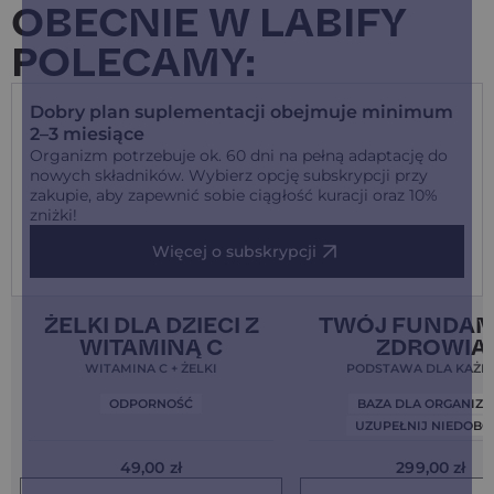
OBECNIE W LABIFY
POLECAMY:
Dobry plan suplementacji obejmuje minimum
2–3 miesiące
Organizm potrzebuje ok. 60 dni na pełną adaptację do
nowych składników. Wybierz opcję subskrypcji przy
zakupie, aby zapewnić sobie ciągłość kuracji oraz 10%
zniżki!
Więcej o subskrypcji
Clean Label
5,0
Bestseller!
Clean Label
ŻELKI DLA DZIECI Z
TWÓJ FUNDA
WITAMINĄ C
ZDROWIA
WITAMINA C + ŻELKI
PODSTAWA DLA KAŻD
ODPORNOŚĆ
BAZA DLA ORGANIZ
UZUPEŁNIJ NIEDOBO
49,00
zł
299,00
zł