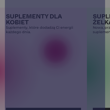
SUPLEMENTY DLA
SUPL
KOBIET
ŻELK
Suplementy, które dodadzą Ci energii
Nowa, pr
każdego dnia.
suplement