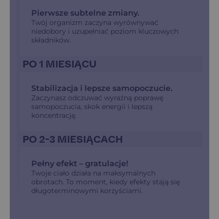
Pierwsze subtelne zmiany.
Twój organizm zaczyna wyrównywać
niedobory i uzupełniać poziom kluczowych
składników.
PO 1 MIESIĄCU
Stabilizacja i lepsze samopoczucie.
Zaczynasz odczuwać wyraźną poprawę
samopoczucia, skok energii i lepszą
koncentrację.
PO 2-3 MIESIĄCACH
Pełny efekt – gratulacje!
Twoje ciało działa na maksymalnych
obrotach. To moment, kiedy efekty stają się
długoterminowymi korzyściami.