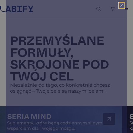
0
PRZEMYŚLANE
FORMUŁY,
SKROJONE POD
TWÓJ CEL
Niezależnie od tego, co konkretnie chcesz
osiągnąć – Twoje cele są naszymi celami.
SERIA MIND
Suplementy, które będą codziennym silnym
S
wsparciem dla Twojego mózgu.
k