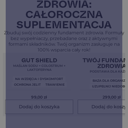
ZDROWIA:
CAŁOROCZNA
SUPLEMENTACJA
Zbuduj swój codzienny fundament zdrowia. Formuły
bez wypełniaczy, przebadane oraz z aktywnymi
formami składników. Twój organizm zasługuje na
100% wsparcia cały rok!
Bestseller!
Clean Label
4,9
Bestseller!
Clean Label
GUT SHIELD
TWÓJ FUNDA
Nowa Formuła
ZDROWIA
MAŚLAN SODU + COLOSTRUM +
LAKTOFERYNA
PODSTAWA DLA KAŻD
NA WZDĘCIA I DYSKOMFORT
BAZA DLA ORGANIZ
OCHRONA JELIT
TRAWIENIE
UZUPEŁNIJ NIEDOBO
99,00
zł
299,00
zł
Dodaj do koszyka
Dodaj do koszy