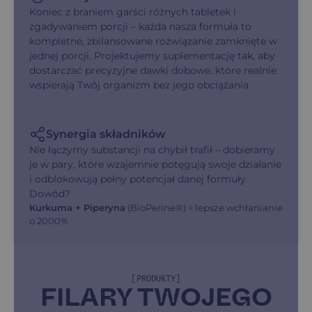
Koniec z braniem garści różnych tabletek i
zgadywaniem porcji – każda nasza formuła to
kompletne, zbilansowane rozwiązanie zamknięte w
jednej porcji. Projektujemy suplementację tak, aby
dostarczać precyzyjne dawki dobowe, które realnie
wspierają Twój organizm bez jego obciążania.
Synergia składników
Nie łączymy substancji na chybił trafił – dobieramy
je w pary, które wzajemnie potęgują swoje działanie
i odblokowują pełny potencjał danej formuły.
Dowód?
Kurkuma + Piperyna
(BioPerine®) = lepsze wchłanianie
o 2000%
[PRODUKTY]
FILARY TWOJEGO