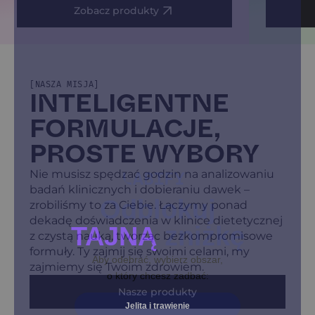
Zobacz produkty
[NASZA MISJA]
INTELIGENTNE
FORMULACJE,
PROSTE WYBORY
Nie musisz spędzać godzin na analizowaniu
badań klinicznych i dobieraniu dawek –
Odblokuj
zrobiliśmy to za Ciebie. Łączymy ponad
dekadę doświadczenia w klinice dietetycznej
TAJNĄ
zniżkę
z czystą nauką, tworząc bezkompromisowe
formuły. Ty zajmij się swoimi celami, my
Aby odebrać, wybierz obszar,
zajmiemy się Twoim zdrowiem.
o który chcesz zadbać:
Nasze produkty
Jelita i trawienie