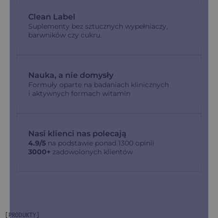
Clean Label
Suplementy bez sztucznych wypełniaczy,
barwników czy cukru.
Nauka, a nie domysły
Formuły oparte na badaniach klinicznych
i aktywnych formach witamin
Nasi klienci nas polecają
4.9/5
na podstawie ponad 1300 opinii
3000+
zadowolonych klientów
[PRODUKTY]