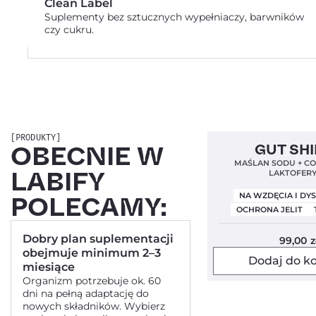
Clean Label
Suplementy bez sztucznych wypełniaczy, barwników
czy cukru.
[PRODUKTY]
Bestseller!
Clean Labe
OBECNIE W
GUT SH
Nowa Formuła
MAŚLAN SODU + C
LABIFY
LAKTOFER
NA WZDĘCIA I D
POLECAMY:
OCHRONA JELIT
Dobry plan suplementacji
99,00
z
obejmuje minimum 2–3
Dodaj do k
miesiące
Organizm potrzebuje ok. 60
dni na pełną adaptację do
nowych składników. Wybierz