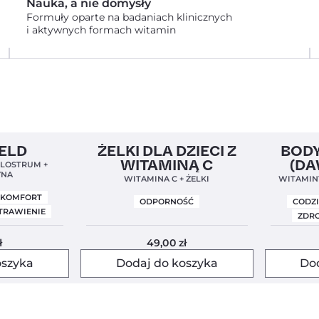
Nauka, a nie domysły
Formuły oparte na badaniach klinicznych
i aktywnych formach witamin
l
4,9
Clean Label
5,0
Clean Label
IELD
ŻELKI DLA DZIECI Z
BODY
WITAMINĄ C
(DA
OLOSTRUM +
YNA
WITAMINA C + ŻELKI
WITAMINY
YSKOMFORT
ODPORNOŚĆ
CODZ
TRAWIENIE
ZDRO
ł
49,00
zł
oszyka
Dodaj do koszyka
Do