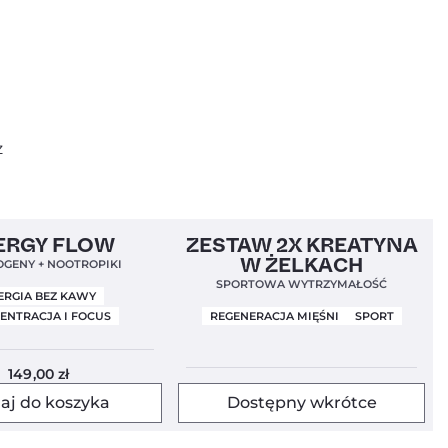
z
Mundial 2026
4,9
Bestseller!
4,5
ERGY FLOW
ZESTAW 2X KREATYNA
W ŻELKACH
GENY + NOOTROPIKI
SPORTOWA WYTRZYMAŁOŚĆ
ERGIA BEZ KAWY
ENTRACJA I FOCUS
REGENERACJA MIĘŚNI
SPORT
149,00
zł
aj do koszyka
Dostępny wkrótce