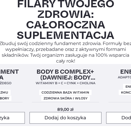
FILARY TWOJEGO
ZDROWIA:
CAŁOROCZNA
SUPLEMENTACJA
Zbuduj swój codzienny fundament zdrowia. Formuły be
wypełniaczy, przebadane oraz z aktywnymi formami
składników. Twój organizm zasługuje na 100% wsparcia
cały rok!
5,0
Clean Label
Nowa Formuła
4,9
Clean Label
AMENT
BODY B COMPLEX+
EN
A
(DAWNIEJ: BODY
ADAPTO
BALANCE)
ŻDEGO
WITAMINY B + C + CYNK + CHOLINA
EN
IZMU
CODZIENNA BAZA WITAMIN
KONC
OBORY
ZDROWA SKÓRA I WŁOSY
89,00
zł
zyka
Dodaj do koszyka
Dod