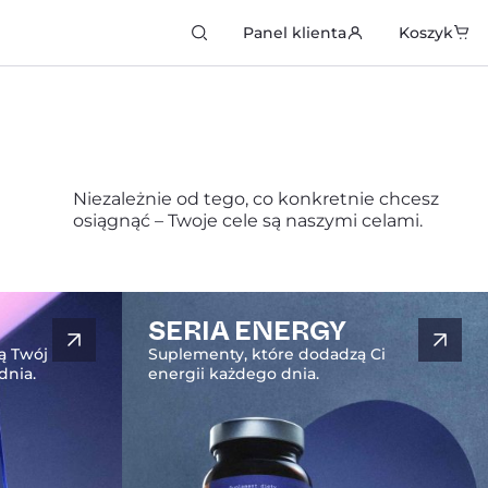
kiwarka
Panel klienta
Koszyk
któw
Niezależnie od tego, co konkretnie chcesz
osiągnąć – Twoje cele są naszymi celami.
SERIA ENERGY
ą Twój
Suplementy, które dodadzą Ci
dnia.
energii każdego dnia.