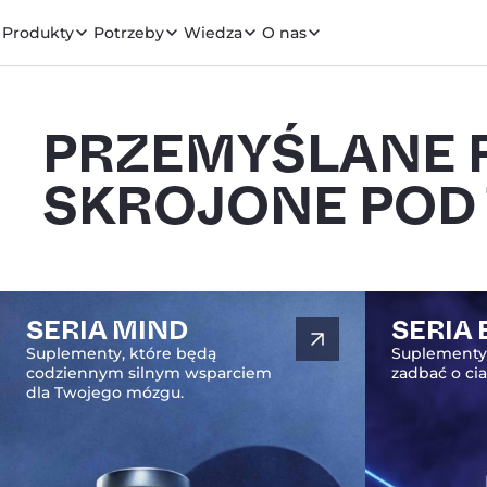
Produkty
Potrzeby
Wiedza
O nas
PRZEMYŚLANE 
SKROJONE POD
SERIA MIND
SERIA
Suplementy, które będą
Suplementy
codziennym silnym wsparciem
zadbać o ci
dla Twojego mózgu.