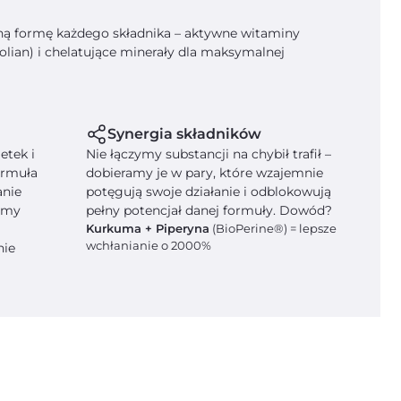
lną formę każdego składnika – aktywne witaminy
olian) i chelatujące minerały dla maksymalnej
Synergia składników
etek i
Nie łączymy substancji na chybił trafił –
ormuła
dobieramy je w pary, które wzajemnie
anie
potęgują swoje działanie i odblokowują
jemy
pełny potencjał danej formuły. Dowód?
Kurkuma + Piperyna
(BioPerine®) = lepsze
wchłanianie o 2000%
nie