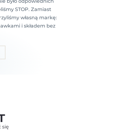
nie było odpowiednich
ieliśmy STOP. Zamiast
orzyliśmy własną markę:
dawkami i składem bez
ODBIERZ
SPECJALNĄ
OFERTĘ
T
Aby odebrać powiedz
 się
jaki problem chcesz rozwiązać: