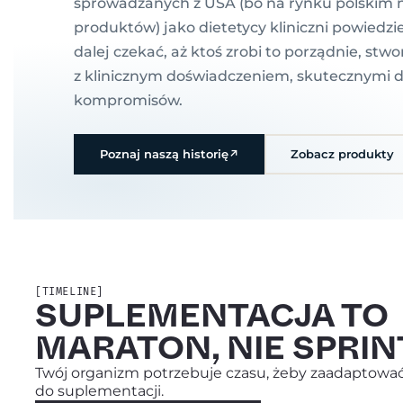
sprowadzanych z USA (bo na rynku polskim 
produktów) jako dietetycy kliniczni powiedz
dalej czekać, aż ktoś zrobi to porządnie, stw
z klinicznym doświadczeniem, skutecznymi 
kompromisów.
Poznaj naszą historię
↗
Zobacz produkty
[TIMELINE]
SUPLEMENTACJA TO
MARATON, NIE SPRIN
Twój organizm potrzebuje czasu, żeby zaadaptować
do suplementacji.