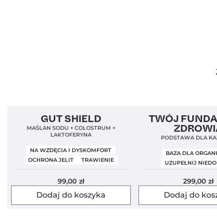
Bestseller!
Clean Label
4,9
Bestseller!
Clean Label
GUT SHIELD
TWÓJ FUND
Nowa Formuła
ZDROWI
MAŚLAN SODU + COLOSTRUM +
LAKTOFERYNA
PODSTAWA DLA KA
NA WZDĘCIA I DYSKOMFORT
BAZA DLA ORGAN
OCHRONA JELIT
TRAWIENIE
UZUPEŁNIJ NIED
99,00
zł
299,00
zł
Dodaj do koszyka
Dodaj do kos