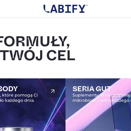
Wyszu
produ
FORMUŁY,
 TWÓJ CEL
 BODY
SERIA GUT
, które pomogą Ci
Suplementy, które wspieraj
ało każdego dnia.
mikrobiom i jelita każdego 