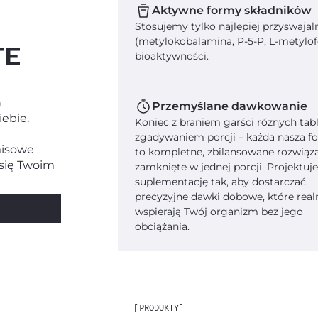
Aktywne formy składników
Stosujemy tylko najlepiej przyswaja
(metylokobalamina, P-5-P, L-metylof
TE
bioaktywności.
ń
Przemyślane dawkowanie
iebie.
Koniec z braniem garści różnych tabl
zgadywaniem porcji – każda nasza f
misowe
to kompletne, zbilansowane rozwiąz
 się Twoim
zamknięte w jednej porcji. Projektu
suplementację tak, aby dostarczać
precyzyjne dawki dobowe, które real
wspierają Twój organizm bez jego
obciążania.
[PRODUKTY]