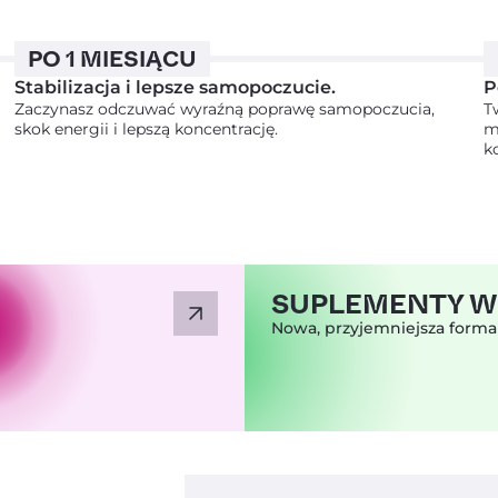
PO 1 MIESIĄCU
JELITA I TRAWIENIE
Stabilizacja i lepsze samopoczucie.
P
Zaczynasz odczuwać wyraźną poprawę samopoczucia,
T
skok energii i lepszą koncentrację.
m
KONCENTRACJA I PAMIĘĆ
k
CHCĘ WIĘCEJ ENERGII
SUPLEMENTY W
INNE
Nowa, przyjemniejsza forma
Nie lubię oszczędzać.