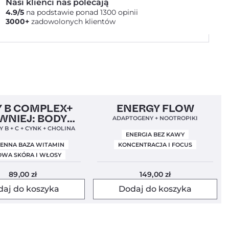
Nasi klienci nas polecają
4.9/5
na podstawie ponad 1300 opinii
3000+
zadowolonych klientów
Nowa Formuła
4,9
Clean Label
Mundial 2026
4,9
 B COMPLEX+
ENERGY FLOW
WNIEJ: BODY
ADAPTOGENY + NOOTROPIKI
BALANCE)
 B + C + CYNK + CHOLINA
ENERGIA BEZ KAWY
IENNA BAZA WITAMIN
KONCENTRACJA I FOCUS
WA SKÓRA I WŁOSY
89,00
zł
149,00
zł
daj do koszyka
Dodaj do koszyka