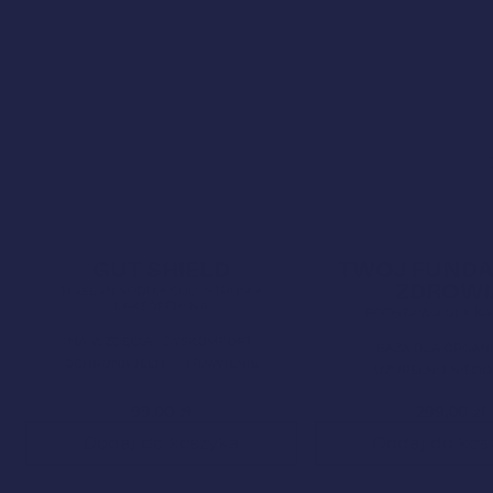
Bestseller!
Clean Label
4,9
Bestseller!
Clean Label
GUT SHIELD
TWÓJ FUND
Nowa Formuła
ZDROWI
MAŚLAN SODU + COLOSTRUM +
LAKTOFERYNA
PODSTAWA DLA KA
NA WZDĘCIA I DYSKOMFORT
BAZA DLA ORGAN
OCHRONA JELIT
TRAWIENIE
UZUPEŁNIJ NIED
99,00
zł
299,00
zł
Dodaj do koszyka
Dodaj do kos