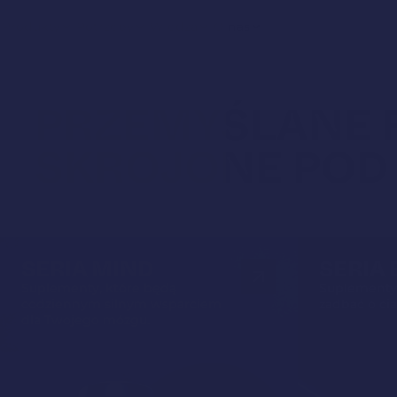
Produkty
Potrzeby
Wiedza
O nas
PRZEMYŚLANE 
SKROJONE POD
SERIA MIND
SERIA
Suplementy, które będą
Suplementy
codziennym silnym wsparciem
zadbać o ci
dla Twojego mózgu.