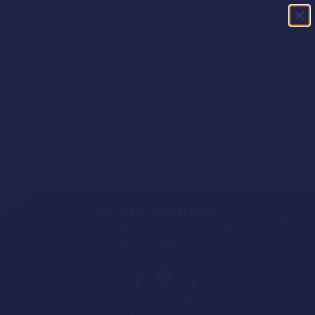
kiwarka
Panel klienta
Koszyk
któw
Niezależnie od tego, co konkretnie chcesz
osiągnąć – Twoje cele są naszymi celami.
SERIA ENERGY
ą Twój
Suplementy, które dodadzą Ci
dnia.
energii każdego dnia.