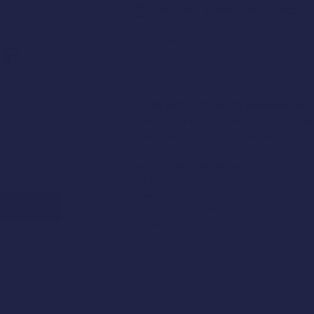
Aktywne formy składników
Stosujemy tylko najlepiej przyswaja
(metylokobalamina, P-5-P, L-metylof
TE
bioaktywności.
ń
Przemyślane dawkowanie
iebie.
Koniec z braniem garści różnych tabl
zgadywaniem porcji – każda nasza f
misowe
to kompletne, zbilansowane rozwiąz
 się Twoim
zamknięte w jednej porcji. Projektu
suplementację tak, aby dostarczać
precyzyjne dawki dobowe, które real
wspierają Twój organizm bez jego
obciążania.
[PRODUKTY]