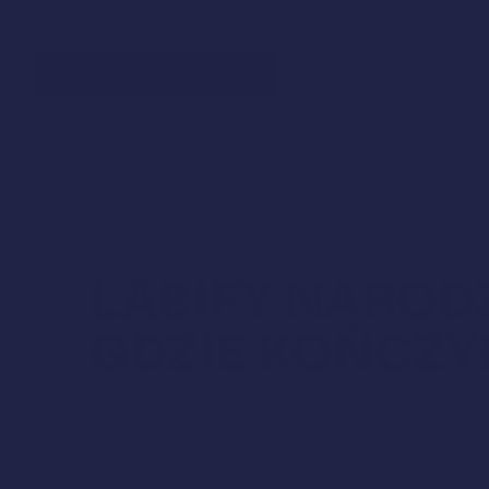
opcję subskrypcji przy zakupie,
aby zapewnić sobie ciągłość
kuracji oraz 10% zniżki!
Więcej o subskrypcji
LABIFY NARODZ
GDZIE KOŃCZYŁ
KOMPROMISY.
Grudzień 2023. Po latach polecania pacjen