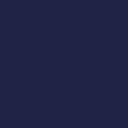
lną formę każdego składnika – aktywne witaminy
olian) i chelatujące minerały dla maksymalnej
Synergia składników
etek i
Nie łączymy substancji na chybił trafił –
ormuła
dobieramy je w pary, które wzajemnie
anie
potęgują swoje działanie i odblokowują
jemy
pełny potencjał danej formuły. Dowód?
Kurkuma + Piperyna
(BioPerine®) = lepsze
wchłanianie o 2000%
nie