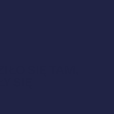
IŁO SIĘ TAM,
Y SIĘ
tom suplementów