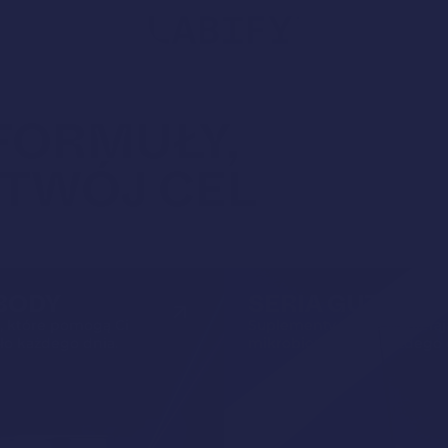
Wyszu
produ
FORMUŁY,
 TWÓJ CEL
 BODY
SERIA GUT
, które pomogą Ci
Suplementy, które wspieraj
ało każdego dnia.
mikrobiom i jelita każdego 