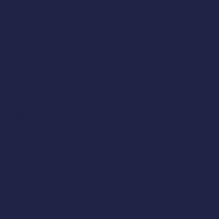
Nasi klienci nas polecają
4.9/5
na podstawie ponad 1300 opinii
3000+
zadowolonych klientów
Nowa Formuła
4,9
Clean Label
Mundial 2026
4,9
 B COMPLEX+
ENERGY FLOW
WNIEJ: BODY
ADAPTOGENY + NOOTROPIKI
BALANCE)
 B + C + CYNK + CHOLINA
ENERGIA BEZ KAWY
IENNA BAZA WITAMIN
KONCENTRACJA I FOCUS
WA SKÓRA I WŁOSY
89,00
zł
149,00
zł
daj do koszyka
Dodaj do koszyka