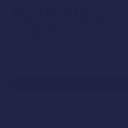
[NASZA MISJA]
INTELIGENTNE
FORMULACJE, PROS
WYBORY
Nie musisz spędzać godzin na analizowaniu bada
klinicznych i dobieraniu dawek – zrobiliśmy to za C
Łączymy ponad dekadę doświadczenia w klinice
dietetycznej z czystą nauką, tworząc bezkompro
formuły. Ty zajmij się swoimi celami, my zajmiemy
zdrowiem.
Nasze produkty