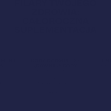
FILARY TWOJEGO
ZDROWIA:
CAŁOROCZNA
SUPLEMENTACJA
Zbuduj swój codzienny fundament zdrowia. Formuły be
wypełniaczy, przebadane oraz z aktywnymi formami
składników. Twój organizm zasługuje na 100% wsparcia
cały rok!
5,0
Clean Label
Nowa Formuła
4,9
Clean Label
AMENT
BODY B COMPLEX+
EN
A
(DAWNIEJ: BODY
ADAPTO
BALANCE)
ŻDEGO
WITAMINY B + C + CYNK + CHOLINA
EN
IZMU
CODZIENNA BAZA WITAMIN
KONC
OBORY
ZDROWA SKÓRA I WŁOSY
89,00
zł
zyka
Dodaj do koszyka
Dod