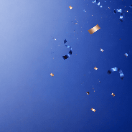
PO 2-3 MIESIĄCACH
ełny efekt – gratulacje!
woje ciało działa na maksymalnych obrotach. To
oment, kiedy efekty stają się długoterminowymi
orzyściami.
 ŻELKACH
 suplementacji!