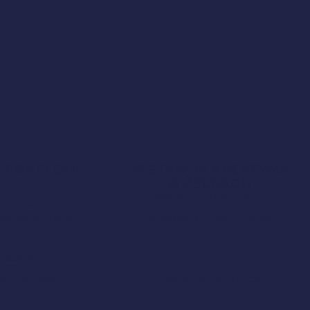
z
Mundial 2026
4,9
Bestseller!
4,5
ERGY FLOW
ZESTAW 2X KREATYNA
W ŻELKACH
GENY + NOOTROPIKI
SPORTOWA WYTRZYMAŁOŚĆ
ERGIA BEZ KAWY
ENTRACJA I FOCUS
REGENERACJA MIĘŚNI
SPORT
149,00
zł
aj do koszyka
Dostępny wkrótce