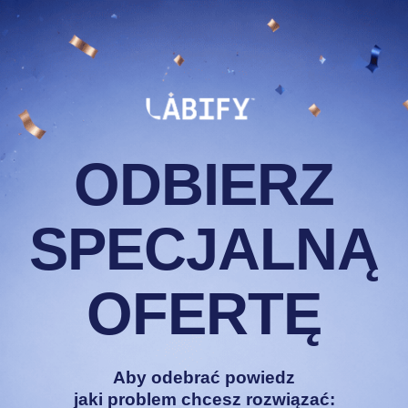
nie było odpowiednich
ieliśmy STOP. Zamiast
orzyliśmy własną markę:
dawkami i składem bez
ODBIERZ
SPECJALNĄ
OFERTĘ
T
Aby odebrać powiedz
 się
jaki problem chcesz rozwiązać: