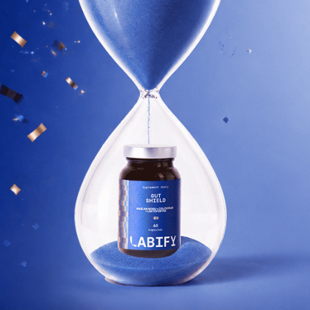
Dowiedz się więcej
PO 2 TYGODNIACH
Pierwsze subtelne zmiany.
Twój organizm zaczyna wyrównywać niedobory
i uzupełniać poziom kluczowych składników.
SUPLEMENTY DLA KOBIET
Suplementy, które dodadzą Ci energii każdego dnia.