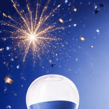
sprowadzanych z USA (bo na rynku polskim 
produktów) jako dietetycy kliniczni powiedz
dalej czekać, aż ktoś zrobi to porządnie, stw
z klinicznym doświadczeniem, skutecznymi 
kompromisów.
Poznaj naszą historię
↗
Zobacz produkty
[TIMELINE]
SUPLEMENTACJA TO
MARATON, NIE SPRIN
Twój organizm potrzebuje czasu, żeby zaadaptować
do suplementacji.