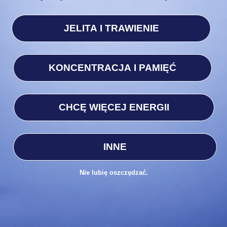
PO 1 MIESIĄCU
JELITA I TRAWIENIE
Stabilizacja i lepsze samopoczucie.
P
Zaczynasz odczuwać wyraźną poprawę samopoczucia,
T
skok energii i lepszą koncentrację.
m
KONCENTRACJA I PAMIĘĆ
k
CHCĘ WIĘCEJ ENERGII
SUPLEMENTY W
INNE
Nowa, przyjemniejsza forma
Nie lubię oszczędzać.