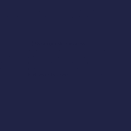
lną formę każdego składnika – aktywne witaminy
olian) i chelatujące minerały dla maksymalnej
Synergia składników
etek i
Nie łączymy substancji na chybił trafił –
ormuła
dobieramy je w pary, które wzajemnie
anie
potęgują swoje działanie i odblokowują
jemy
pełny potencjał danej formuły. Dowód?
Kurkuma + Piperyna
(BioPerine®) = lepsze
wchłanianie o 2000%
nie