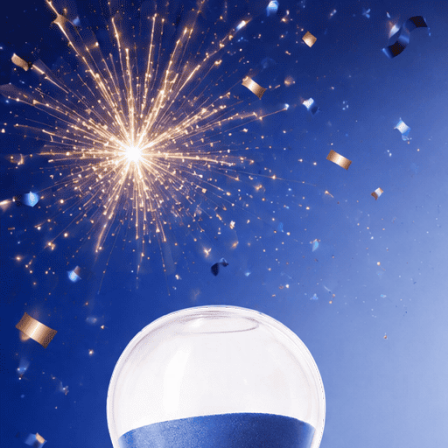
sprowadzanych z USA (bo na rynku polskim 
produktów) jako dietetycy kliniczni powiedz
dalej czekać, aż ktoś zrobi to porządnie, stw
z klinicznym doświadczeniem, skutecznymi 
kompromisów.
Poznaj naszą historię
↗
Zobacz produkty
[TIMELINE]
SUPLEMENTACJA TO
MARATON, NIE SPRIN
Twój organizm potrzebuje czasu, żeby zaadaptować
do suplementacji.