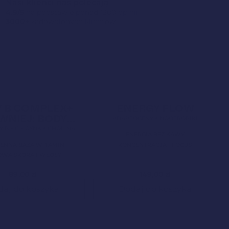
Nasi klienci nas polecają
4.9/5
na podstawie ponad 1300 opinii
3000+
zadowolonych klientów
Nowa Formuła
4,9
Clean Label
Mundial 2026
4,9
 B COMPLEX+
ENERGY FLOW
WNIEJ: BODY
ADAPTOGENY + NOOTROPIKI
BALANCE)
 B + C + CYNK + CHOLINA
ENERGIA BEZ KAWY
IENNA BAZA WITAMIN
KONCENTRACJA I FOCUS
WA SKÓRA I WŁOSY
89,00
zł
149,00
zł
daj do koszyka
Dodaj do koszyka