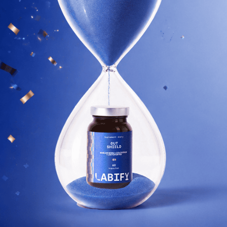
Dowiedz się więcej
PO 2 TYGODNIACH
Pierwsze subtelne zmiany.
Twój organizm zaczyna wyrównywać niedobory
i uzupełniać poziom kluczowych składników.
SUPLEMENTY DLA KOBIET
Suplementy, które dodadzą Ci energii każdego dnia.