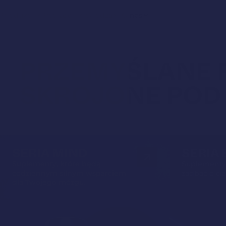
Produkty
Potrzeby
Wiedza
O nas
PRZEMYŚLANE 
SKROJONE POD
SERIA MIND
SERIA
Suplementy, które będą
Suplementy
codziennym silnym wsparciem
zadbać o ci
dla Twojego mózgu.