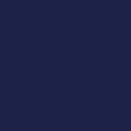
z
Mundial 2026
4,9
Bestseller!
4,5
ERGY FLOW
ZESTAW 2X KREATYNA
W ŻELKACH
GENY + NOOTROPIKI
SPORTOWA WYTRZYMAŁOŚĆ
ERGIA BEZ KAWY
ENTRACJA I FOCUS
REGENERACJA MIĘŚNI
SPORT
149,00
zł
aj do koszyka
Dostępny wkrótce