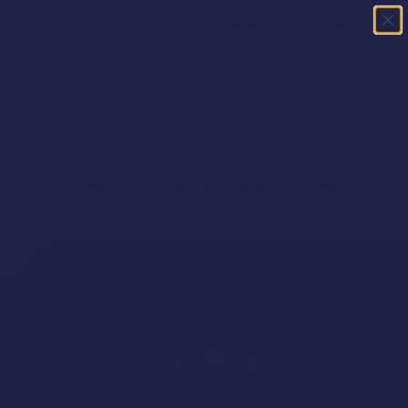
kiwarka
Panel klienta
Koszyk
któw
Niezależnie od tego, co konkretnie chcesz
osiągnąć – Twoje cele są naszymi celami.
SERIA ENERGY
ą Twój
Suplementy, które dodadzą Ci
dnia.
energii każdego dnia.