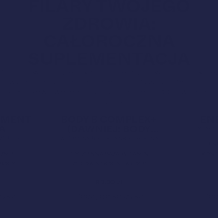
FILARY TWOJEGO
ZDROWIA:
CAŁOROCZNA
SUPLEMENTACJA
Zbuduj swój codzienny fundament zdrowia. Formuły be
wypełniaczy, przebadane oraz z aktywnymi formami
składników. Twój organizm zasługuje na 100% wsparcia
cały rok!
5,0
Clean Label
Nowa Formuła
4,9
Clean Label
AMENT
BODY B COMPLEX+
EN
A
(DAWNIEJ: BODY
ADAPTO
BALANCE)
ŻDEGO
WITAMINY B + C + CYNK + CHOLINA
EN
IZMU
CODZIENNA BAZA WITAMIN
KONC
OBORY
ZDROWA SKÓRA I WŁOSY
89,00
zł
zyka
Dodaj do koszyka
Dod