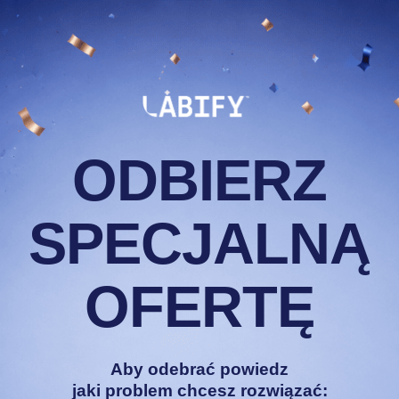
nie było odpowiednich
ieliśmy STOP. Zamiast
orzyliśmy własną markę:
dawkami i składem bez
ODBIERZ
SPECJALNĄ
OFERTĘ
T
Aby odebrać powiedz
 się
jaki problem chcesz rozwiązać: