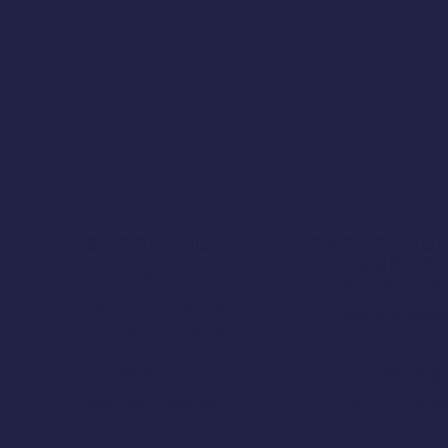
Bestseller!
Clean Label
4,9
Bestseller!
Clean Label
GUT SHIELD
TWÓJ FUND
Nowa Formuła
ZDROWI
MAŚLAN SODU + COLOSTRUM +
LAKTOFERYNA
PODSTAWA DLA KA
NA WZDĘCIA I DYSKOMFORT
BAZA DLA ORGAN
OCHRONA JELIT
TRAWIENIE
UZUPEŁNIJ NIED
99,00
zł
299,00
zł
Dodaj do koszyka
Dodaj do kos