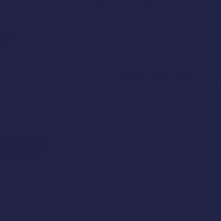
Aktywne formy składników
Stosujemy tylko najlepiej przyswaja
(metylokobalamina, P-5-P, L-metylof
TE
bioaktywności.
ń
Przemyślane dawkowanie
iebie.
Koniec z braniem garści różnych tabl
zgadywaniem porcji – każda nasza f
misowe
to kompletne, zbilansowane rozwiąz
 się Twoim
zamknięte w jednej porcji. Projektu
suplementację tak, aby dostarczać
precyzyjne dawki dobowe, które real
wspierają Twój organizm bez jego
obciążania.
[PRODUKTY]