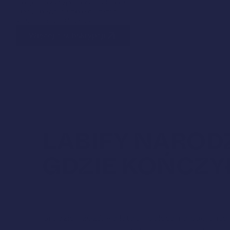
opcję subskrypcji przy zakupie,
aby zapewnić sobie ciągłość
kuracji oraz 10% zniżki!
Więcej o subskrypcji
LABIFY NARODZ
GDZIE KOŃCZYŁ
KOMPROMISY.
Grudzień 2023. Po latach polecania pacjen