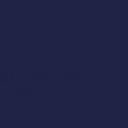
IŁO SIĘ TAM,
Y SIĘ
tom suplementów