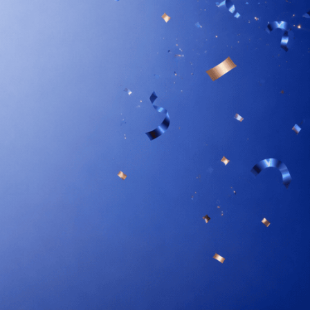
PO 2-3 MIESIĄCACH
ełny efekt – gratulacje!
woje ciało działa na maksymalnych obrotach. To
oment, kiedy efekty stają się długoterminowymi
orzyściami.
 ŻELKACH
 suplementacji!