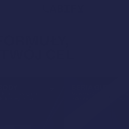
Wyszu
produ
FORMUŁY,
 TWÓJ CEL
 BODY
SERIA GUT
, które pomogą Ci
Suplementy, które wspieraj
ało każdego dnia.
mikrobiom i jelita każdego 