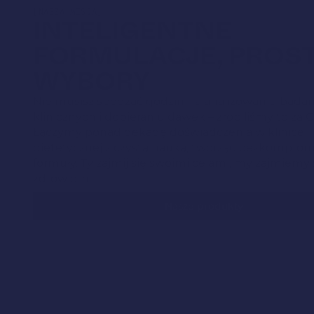
[NASZA MISJA]
INTELIGENTNE
FORMULACJE, PROS
WYBORY
Nie musisz spędzać godzin na analizowaniu bada
klinicznych i dobieraniu dawek – zrobiliśmy to za C
Łączymy ponad dekadę doświadczenia w klinice
dietetycznej z czystą nauką, tworząc bezkompro
formuły. Ty zajmij się swoimi celami, my zajmiemy
zdrowiem.
Nasze produkty