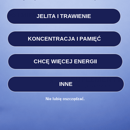
PO 1 MIESIĄCU
JELITA I TRAWIENIE
Stabilizacja i lepsze samopoczucie.
P
Zaczynasz odczuwać wyraźną poprawę samopoczucia,
T
skok energii i lepszą koncentrację.
m
KONCENTRACJA I PAMIĘĆ
k
CHCĘ WIĘCEJ ENERGII
SUPLEMENTY W
INNE
Nowa, przyjemniejsza forma
Nie lubię oszczędzać.