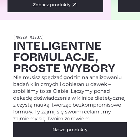
Zobacz produkty
[NASZA MISJA]
INTELIGENTNE
FORMULACJE,
PROSTE WYBORY
Nie musisz spędzać godzin na analizowaniu
badań klinicznych i dobieraniu dawek –
Specjalna oferta
zrobiliśmy to za Ciebie. Łączymy ponad
dekadę doświadczenia w klinice dietetycznej
dla Ciebie 🎉
z czystą nauką, tworząc bezkompromisowe
formuły. Ty zajmij się swoimi celami, my
Aby odebrać, wybierz jakiego
zajmiemy się Twoim zdrowiem.
efektu oczekujesz?
Nasze produkty
Lepszego trawienia