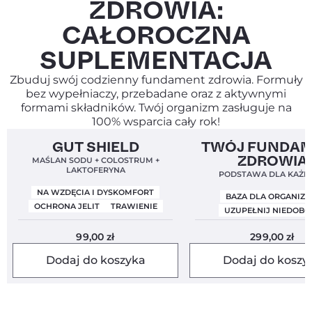
ZDROWIA:
CAŁOROCZNA
SUPLEMENTACJA
Zbuduj swój codzienny fundament zdrowia. Formuły
bez wypełniaczy, przebadane oraz z aktywnymi
formami składników. Twój organizm zasługuje na
100% wsparcia cały rok!
Bestseller!
Clean Label
4,9
Bestseller!
Clean Label
GUT SHIELD
TWÓJ FUNDA
Nowa Formuła
ZDROWIA
MAŚLAN SODU + COLOSTRUM +
LAKTOFERYNA
PODSTAWA DLA KAŻD
NA WZDĘCIA I DYSKOMFORT
BAZA DLA ORGANIZ
OCHRONA JELIT
TRAWIENIE
UZUPEŁNIJ NIEDOBO
99,00
zł
299,00
zł
Dodaj do koszyka
Dodaj do koszy