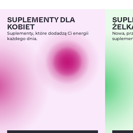
SUPLEMENTY DLA
SUPL
KOBIET
ŻELK
Suplementy, które dodadzą Ci energii
Nowa, pr
każdego dnia.
suplement