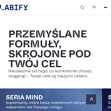
0
PRZEMYŚLANE
FORMUŁY,
SKROJONE POD
TWÓJ CEL
Niezależnie od tego, co konkretnie chcesz
osiągnąć – Twoje cele są naszymi celami.
SERIA MIND
Suplementy, które będą codziennym silnym
S
wsparciem dla Twojego mózgu.
k