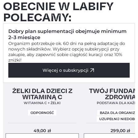
OBECNIE W LABIFY
POLECAMY:
Dobry plan suplementacji obejmuje minimum
2–3 miesiące
Organizm potrzebuje ok. 60 dni na pełną adaptację do
nowych składników. Wybierz opcję subskrypcji przy
zakupie, aby zapewnić sobie ciągłość kuracji oraz 10%
zniżki!
Więcej o subskrypcji
Clean Label
5,0
Bestseller!
Clean Label
ŻELKI DLA DZIECI Z
TWÓJ FUNDA
WITAMINĄ C
ZDROWIA
WITAMINA C + ŻELKI
PODSTAWA DLA KAŻD
ODPORNOŚĆ
BAZA DLA ORGANIZ
UZUPEŁNIJ NIEDOBO
49,00
zł
299,00
zł