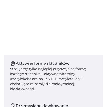
Więcej energii na co dzień
Lepszej koncentracji
Inne
Dzięki, nie lubie oszczędać
Aktywne formy składników
Stosujemy tylko najlepiej przyswajalną formę
każdego składnika – aktywne witaminy
(metylokobalamina, P-5-P, L-metylofolian) i
chelatujące minerały dla maksymalnej
bioaktywności.
Przemyślane dawkowanie